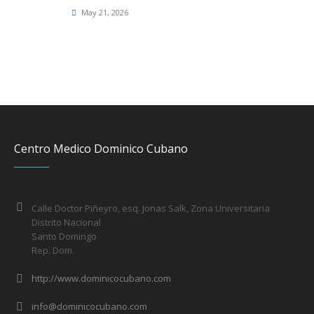
May 21, 2026
Centro Medico Dominico Cubano
Calle Doctor Piñeyro, esq. Jonas Salk, Zona Universitaria
Distrito Nacional
Santo Domingo
Rep. Dom.
http://www.dominicocubano.com
info@dominicocubano.com