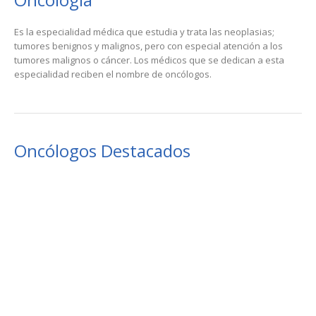
Es la especialidad médica que estudia y trata las neoplasias;
tumores benignos y malignos, pero con especial atención a los
tumores malignos o cáncer. Los médicos que se dedican a esta
especialidad reciben el nombre de oncólogos.
Oncólogos Destacados
Dr. Ramlig Miguel Pichardo Rodriguez
Cirujano Oncologo
Dr. Hector Ramirez Pimentel