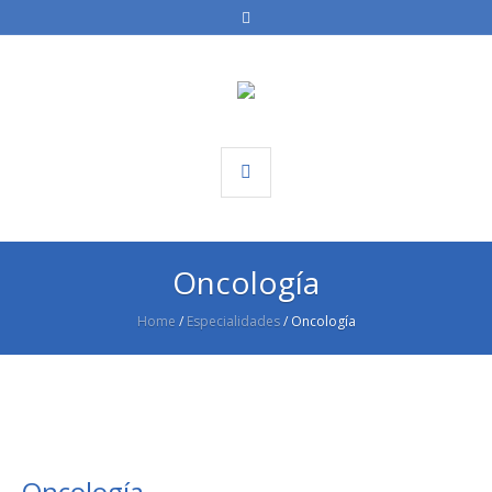
Oncología
Home
/
Especialidades
/
Oncología
Oncología