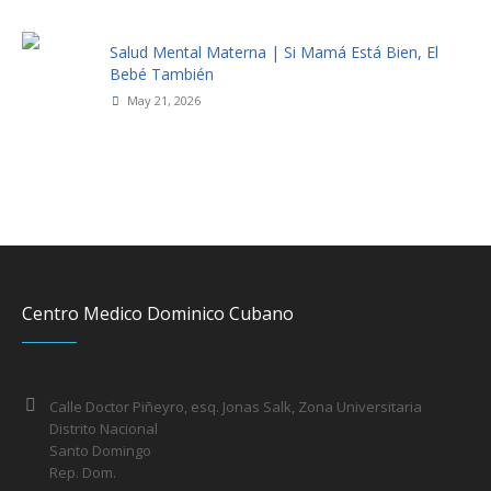
Salud Mental Materna | Si Mamá Está Bien, El
Bebé También
May 21, 2026
Centro Medico Dominico Cubano
Calle Doctor Piñeyro, esq. Jonas Salk, Zona Universitaria
Distrito Nacional
Santo Domingo
Rep. Dom.