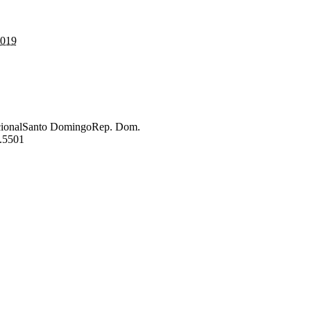
2019
cional
Santo Domingo
Rep. Dom.
.5501