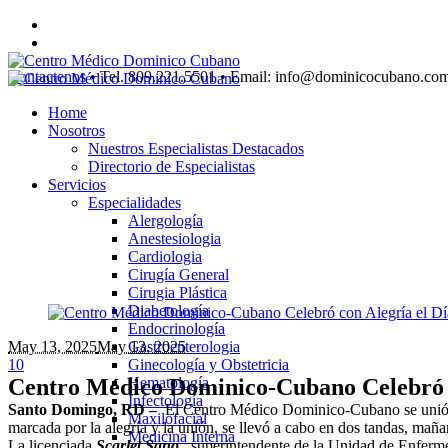
Contactenos
• Tel. 809.221.5501 • Email: info@dominicocubano.co
Home
Nosotros
Nuestros Especialistas Destacados
Directorio de Especialistas
Servicios
Especialidades
Alergología
Anestesiologia
Cardiologia
Cirugía General
Cirugia Plástica
Diabetología
Endocrinología
May 13
, 2025
May 13, 2025
Gastroenterologia
1
0
Ginecología y Obstetricia
Centro Médico Dominico-Cubano Celebró c
Hematología
Infectología
Santo Domingo, RD –
El Centro Médico Dominico-Cubano se unió a
Maxilofacial
marcada por la alegría y la unión, se llevó a cabo en dos tandas, maña
Medicina Interna
La licenciada
Scarlet Sano
, superintendente de la Unidad de Enferme