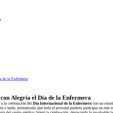
m
on Alegría el Día de la Enfermera
 la celebración del
Día Internacional de la Enfermera
con un emoti
na y tarde, permitiendo que todo el personal pudiera participar en este
ría del centro médico, lideró la celebración, destacando la invaluabl