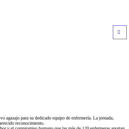
vo agasajo para su dedicado equipo de enfermería. La jornada,
 merecido reconocimiento.
e labor y el compromiso humano que las más de 120 enfermeras aportan