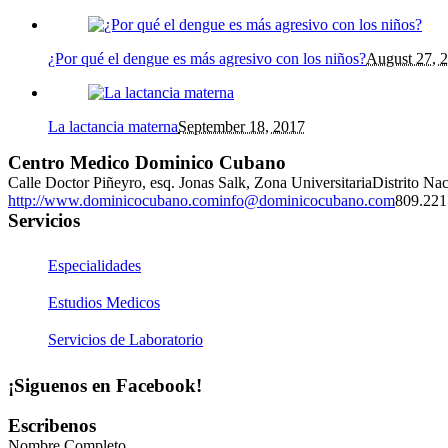
¿Por qué el dengue es más agresivo con los niños?
August 27, 
La lactancia materna
September 18, 2017
Centro Medico Dominico Cubano
Calle Doctor Piñeyro, esq. Jonas Salk, Zona Universitaria
Distrito Na
http://www.dominicocubano.com
info@dominicocubano.com
809.221
Servicios
Especialidades
Estudios Medicos
Servicios de Laboratorio
¡Siguenos en Facebook!
Escribenos
Nombre Completo