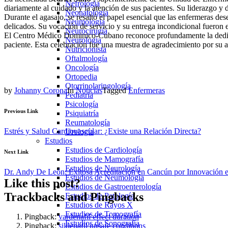
Nefrologia
diariamente al cuidado y la atención de sus pacientes. Su liderazgo 
Neonatología
Durante el agasajo, se resaltó el papel esencial que las enfermeras 
Neumologia
delicados. Su vocación de servicio y su entrega incondicional fueron e
Neurocirugía
El Centro Médico Dominico-Cubano reconoce profundamente la dedicaci
Neurologia
paciente. Esta celebración fue una muestra de agradecimiento por su 
Nutricionista
Oftalmología
Oncología
Ortopedia
Otorrinolaringología
by
Johanny Corona
In
Noticias
Tagged
Enfermeras
Pediatria
Psicología
Previous Link
Psiquiatría
Reumatología
Estrés y Salud Cardiovascular: ¿Existe una Relación Directa?
Urología
Estudios
Estudios de Cardiología
Next Link
Estudios de Mamografía
Estudios de Neurología
Dr. Andy De León: Exitosa Acreditación en Cancún por Innovación
Estudios de Neumología
Like this post?
Estudios de Gastroenterología
Trackbacks and Pingbacks
Estudios de Patología
Estudios de Rayos X
Estudios de Tomografía
Pingback:
vardenafil effect duration
Estudios de Sonografía
Pingback:
sildenafil unsafe conditions